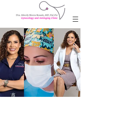
Dra. Mireily Rivera Rosado
Fellow of The American Congress of Obstetricians and