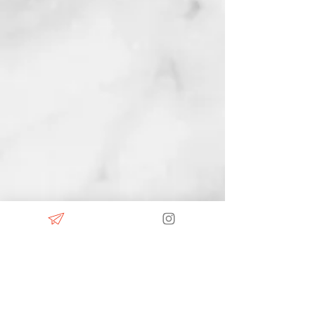
"AntiAging
& Wellness"
Para que el pasar de los años sea
uno más saludable contamos con
tratamientos de
reemplazo
hormonal
, Plasma Rico en Plaquetas