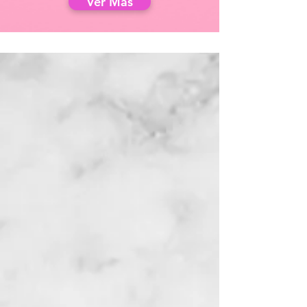
Ver Más
Ginecología
Podemos diagnosticar y tratar un
sinnúmero de condiciones en las