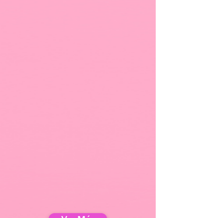
diseñada para tratar:
incontinencia urinaria
,
debilidad de los músculos del suelo pélvico,
resequedad vaginal
,
flacidez de
vagina/vulva
, dolor durante las relaciones
sexuales,
disfunción sexual
, entre otros.
Además, cuenta con tratamientos para
tonificar
: músculos de la vagina, abdomen,
flancos, glúteos, entre otros.
Cuenta con tratamientos de micro-agujas y
radiofrecuencia
(Morpheus8)
para el rostro y
cuerpo. Se utiliza para
tensar
la piel, mejorar
la
celulitis
y reducir la
flacidez
y la
grasa
localizada
.
Con EmpowerRF podemos realizar
LABIOPLASTIAS
mínimamente invasivas o
no
quirúrgicas
, SIN cicatrices.