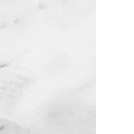
diferentes etapas de la vida
de una
mujer. La prueba de cernimiento del
PAP es una de las intervenciones más
importantes en nuestra oficina. Nuestro
fin siempre será la
prevención
y
ayudarle de la manera menos invasiva
para
minimizar
riesgos
y
complicaciones.
Ver Más