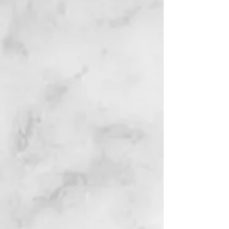
Ginecología Cosmética
Para muchas mujeres,
la estética de
sus genitales
está directamente
relacionada con lo cómodas que se
sienten durante los encuentros
sexuales. Para otras, es su deseo
sentirse cómodas
con su traje de baño
o ropa ajustada. La ginecología
cosmética ofrece a las mujeres la
oportunidad de alcanzar su anhelo
estético personal.
Ver Más