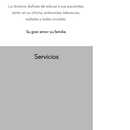
La doctora disfruta de educar a sus pacientes,
tanto en su oficina, entrevistas televisivas,
radiales y redes sociales.
Su gran amor: su familia.
Servicios
PIENSA en una vaginoplastia mínimamente
invasiva. Este procedimiento creado por el Dr.
Amir Marashi no solo restaura la angulación
nativa de la vagina, también mejora la
GRATIFICACIÓN SEXUAL, incontinencia
urinaria leve y el bienestar general de las